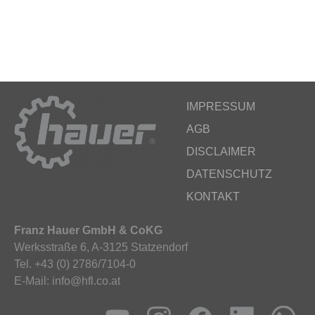
IMPRESSUM
AGB
DISCLAIMER
DATENSCHUTZ
KONTAKT
Franz Hauer GmbH & CoKG
Werksstraße 6, A-3125 Statzendorf
Tel. +43 (0) 2786/7104-0
E-Mail: info@hfl.co.at