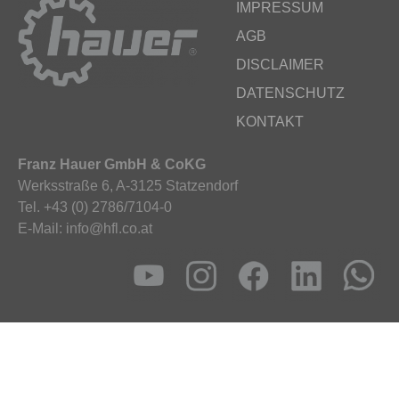
IMPRESSUM
AGB
DISCLAIMER
DATENSCHUTZ
KONTAKT
Franz Hauer GmbH & CoKG
Werksstraße 6, A-3125 Statzendorf
Tel. +43 (0) 2786/7104-0
E-Mail: info@hfl.co.at