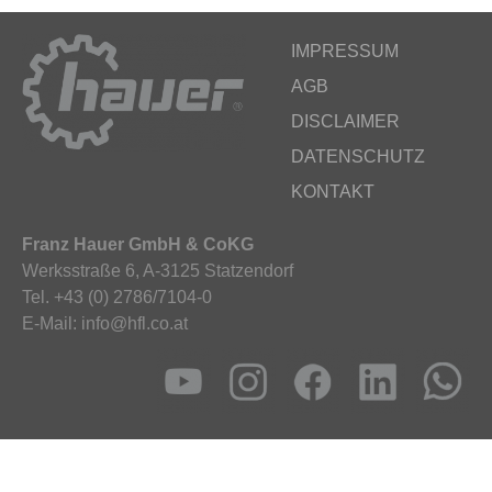
IMPRESSUM
AGB
DISCLAIMER
DATENSCHUTZ
KONTAKT
Franz Hauer GmbH & CoKG
Werksstraße 6, A-3125 Statzendorf
Tel. +43 (0) 2786/7104-0
E-Mail: info@hfl.co.at