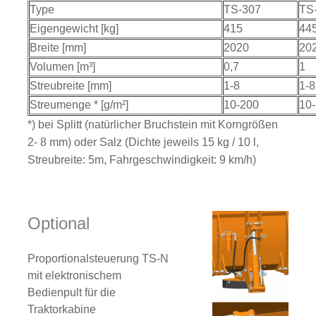
Type
TS-307
TS
Eigengewicht [kg]
415
44
Breite [mm]
2020
20
Volumen [m³]
0,7
1
Streubreite [mm]
1-8
1-8
Streumenge * [g/m²]
10-200
10
*) bei Splitt (natürlicher Bruchstein mit Korngrößen
2- 8 mm) oder Salz (Dichte jeweils 15 kg / 10 l,
Streubreite: 5m, Fahrgeschwindigkeit: 9 km/h)
Optional
Proportionalsteuerung TS-N
mit elektronischem
Bedienpult für die
Traktorkabine