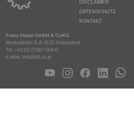
DISCLAIMER
DATENSCHUTZ
KONTAKT
Franz Hauer GmbH & CoKG
Werksstraße 6, A-3125 Statzendorf
Tel. +43 (0) 2786/7104-0
E-Mail: info@hfl.co.at