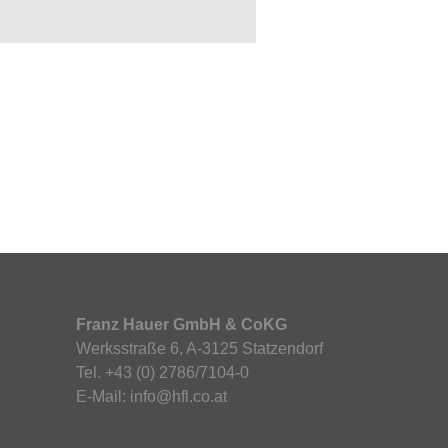
Franz Hauer GmbH & CoKG
Werksstraße 6, A-3125 Statzendorf
Tel. +43 (0) 2786/7104-0
E-Mail: info@hfl.co.at